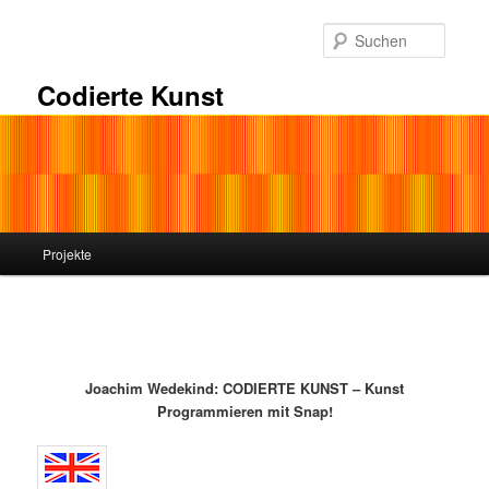
Zum
primären
Suche
Inhalt
springen
Codierte Kunst
Hauptmenü
Projekte
Joachim Wedekind: CODIERTE KUNST – Kunst
Programmieren mit Snap!